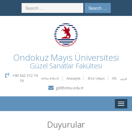
Search …
Ondokuz Mayıs Üniversitesi
Güzel Sanatlar Fakültesi
+90 362 312 19
omu.edu.tr
Anasayfa
Bize Ulaşın
EN
عربي
19
gsf@omu.edu.tr
Toggle
naviga
Duyurular