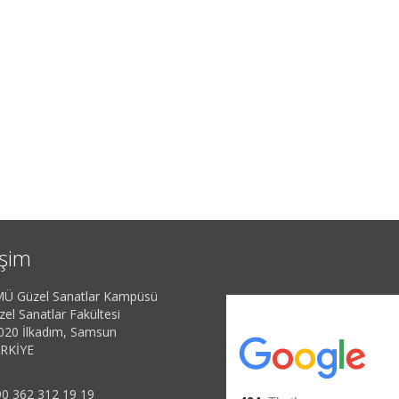
işim
Ü Güzel Sanatlar Kampüsü
el Sanatlar Fakültesi
020 İlkadım, Samsun
RKİYE
0 362 312 19 19