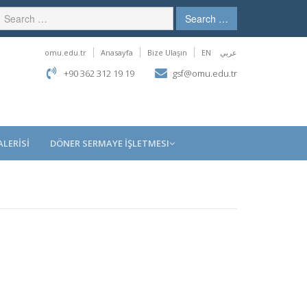
Search …
omu.edu.tr
Anasayfa
Bize Ulaşın
EN
عربي
+90 362 312 19 19
gsf@omu.edu.tr
LERİSİ
DÖNER SERMAYE İŞLETMESI