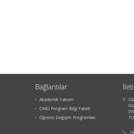
Bağlantılar
İlet
Akademik Takvim
OM
Güz
OMÜ Program Bilgi Paketi
55
Öğrenci Değişim Programları
TÜ
+9