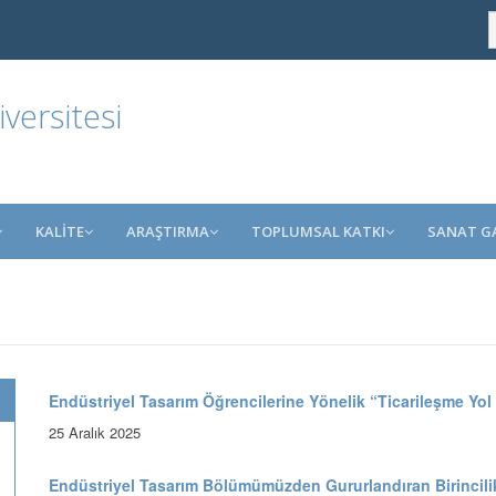
ersitesi
KALİTE
ARAŞTIRMA
TOPLUMSAL KATKI
SANAT GA
Endüstriyel Tasarım Öğrencilerine Yönelik “Ticarileşme Yol H
25 Aralık 2025
Endüstriyel Tasarım Bölümümüzden Gururlandıran Birincili