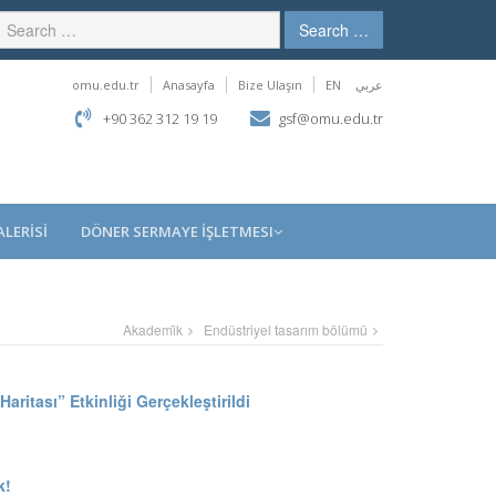
Search …
omu.edu.tr
Anasayfa
Bize Ulaşın
EN
عربي
+90 362 312 19 19
gsf@omu.edu.tr
LERİSİ
DÖNER SERMAYE İŞLETMESI
Akademi̇k
Endüstriyel tasarım bölümü
aritası” Etkinliği Gerçekleştirildi
k!