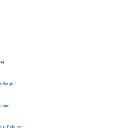
ze]
t Sergisi
şması
izi Bekliyor