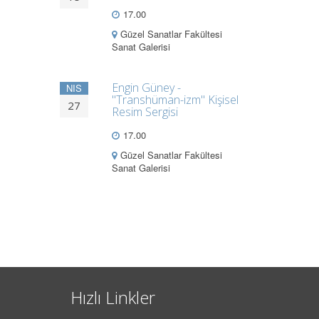
17.00
Güzel Sanatlar Fakültesi
Sanat Galerisi
Engin Güney -
NIS
"Transhüman-izm" Kişisel
27
Resim Sergisi
17.00
Güzel Sanatlar Fakültesi
Sanat Galerisi
Hızlı Linkler