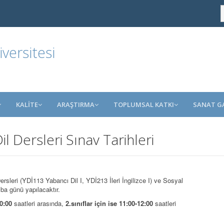
ersitesi
KALİTE
ARAŞTIRMA
TOPLUMSAL KATKI
SANAT GA
l Dersleri Sınav Tarihleri
leri (YDİ113 Yabancı Dil I, YDİ213 İleri İngilizce I) ve Sosyal
ba günü yapılacaktır.
10:00
saatleri arasında,
2.sınıflar için ise 11:00-12:00
saatleri