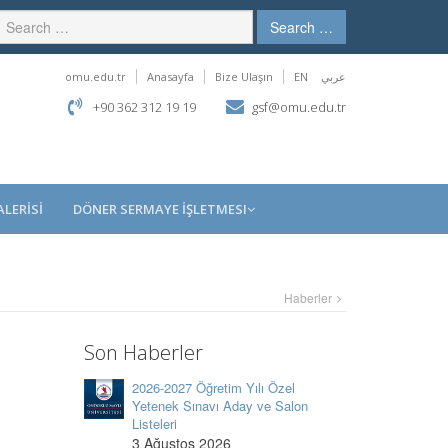
Search …
omu.edu.tr
Anasayfa
Bize Ulaşın
EN
عربي
+90 362 312 19 19
gsf@omu.edu.tr
LERİSİ
DÖNER SERMAYE İŞLETMESI
Haberler
Son Haberler
2026-2027 Öğretim Yılı Özel
Yetenek Sınavı Aday ve Salon
Listeleri
3 Ağustos 2026