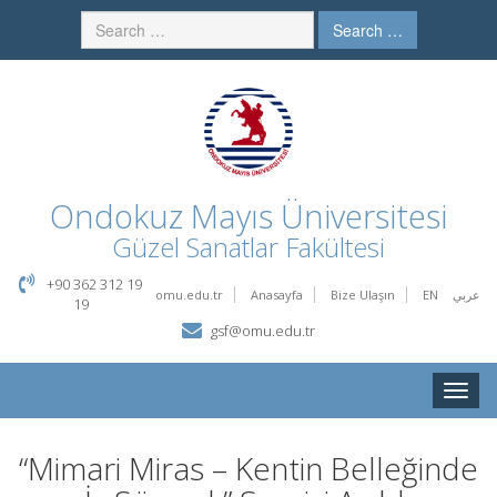
Search …
Ondokuz Mayıs Üniversitesi
Güzel Sanatlar Fakültesi
+90 362 312 19
omu.edu.tr
Anasayfa
Bize Ulaşın
EN
عربي
19
gsf@omu.edu.tr
Toggle
naviga
“Mimari Miras – Kentin Belleğinde