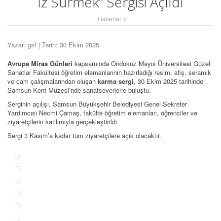
İz Sürmek” Sergisi Açıldı
Haberler
Yazar:
gsf
| Tarih: 30 Ekim 2025
Avrupa Miras Günleri
kapsamında Ondokuz Mayıs Üniversitesi Güzel
Sanatlar Fakültesi öğretim elemanlarının hazırladığı resim, afiş, seramik
ve cam çalışmalarından oluşan
karma sergi
, 30 Ekim 2025 tarihinde
Samsun Kent Müzesi’nde sanatseverlerle buluştu.
Serginin açılışı, Samsun Büyükşehir Belediyesi Genel Sekreter
Yardımcısı Necmi Çamaş, fakülte öğretim elemanları, öğrenciler ve
ziyaretçilerin katılımıyla gerçekleştirildi.
Sergi 3 Kasım’a kadar tüm ziyaretçilere açık olacaktır.