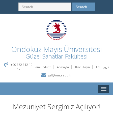
Search …
Ondokuz Mayıs Üniversitesi
Güzel Sanatlar Fakültesi
+90 362 312 19
omu.edu.tr
Anasayfa
Bize Ulaşın
EN
عربي
19
gsf@omu.edu.tr
Toggle
naviga
Mezuniyet Sergimiz Açılıyor!