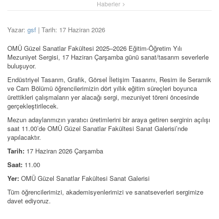
Haberler
Yazar:
gsf
| Tarih: 17 Haziran 2026
OMÜ Güzel Sanatlar Fakültesi 2025–2026 Eğitim-Öğretim Yılı
Mezuniyet Sergisi, 17 Haziran Çarşamba günü sanat/tasarım severlerle
buluşuyor.
Endüstriyel Tasarım, Grafik, Görsel İletişim Tasarımı, Resim ile Seramik
ve Cam Bölümü öğrencilerimizin dört yıllık eğitim süreçleri boyunca
ürettikleri çalışmaların yer alacağı sergi, mezuniyet töreni öncesinde
gerçekleştirilecek.
Mezun adaylarımızın yaratıcı üretimlerini bir araya getiren serginin açılışı
saat 11.00’de OMÜ Güzel Sanatlar Fakültesi Sanat Galerisi’nde
yapılacaktır.
Tarih:
17 Haziran 2026 Çarşamba
Saat:
11.00
Yer:
OMÜ Güzel Sanatlar Fakültesi Sanat Galerisi
Tüm öğrencilerimizi, akademisyenlerimizi ve sanatseverleri sergimize
davet ediyoruz.