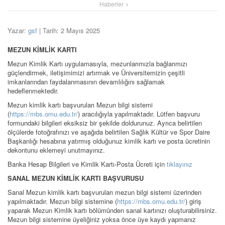
Haberler
Yazar:
gsf
| Tarih: 2 Mayıs 2025
MEZUN KİMLİK KARTI
Mezun Kimlik Kartı uygulamasıyla, mezunlarımızla bağlarımızı
güçlendirmek, iletişimimizi artırmak ve Üniversitemizin çeşitli
imkanlarından faydalanmasının devamlılığını sağlamak
hedeflenmektedir.
Mezun kimlik kartı başvuruları Mezun bilgi sistemi
(
https://mbs.omu.edu.tr/
) aracılığıyla yapılmaktadır. Lütfen başvuru
formundaki bilgileri eksiksiz bir şekilde doldurunuz. Ayrıca belirtilen
ölçülerde fotoğrafınızı ve aşağıda belirtilen Sağlık Kültür ve Spor Daire
Başkanlığı hesabına yatırmış olduğunuz kimlik kartı ve posta ücretinin
dekontunu eklemeyi unutmayınız.
Banka Hesap Bilgileri ve Kimlik Kartı-Posta Ücreti için
tıklayınız
SANAL MEZUN KİMLİK KARTI BAŞVURUSU
Sanal Mezun kimlik kartı başvuruları mezun bilgi sistemi üzerinden
yapılmaktadır. Mezun bilgi sistemine (
https://mbs.omu.edu.tr/
) giriş
yaparak Mezun Kimlik kartı bölümünden sanal kartınızı oluşturabilirsiniz.
Mezun bilgi sistemine üyeliğiniz yoksa önce üye kaydı yapmanız