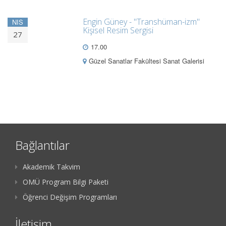
Engin Güney - "Transhüman-izm"
NIS
Kişisel Resim Sergisi
27
17.00
Güzel Sanatlar Fakültesi Sanat Galerisi
Bağlantılar
Akademik Takvim
OMÜ Program Bilgi Paketi
Öğrenci Değişim Programları
İletişim