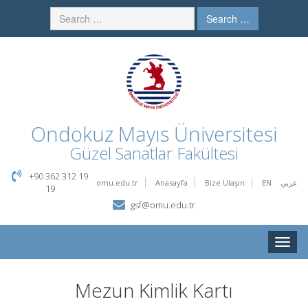
Search …
Ondokuz Mayıs Üniversitesi
Güzel Sanatlar Fakültesi
+90 362 312 19
omu.edu.tr
Anasayfa
Bize Ulaşın
EN
عربي
19
gsf@omu.edu.tr
Toggle
naviga
Mezun Kimlik Kartı