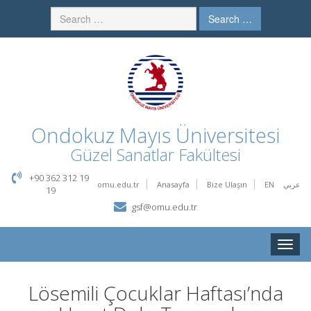
Search …
Ondokuz Mayıs Üniversitesi
Güzel Sanatlar Fakültesi
+90 362 312 19
omu.edu.tr
Anasayfa
Bize Ulaşın
EN
عربي
19
gsf@omu.edu.tr
Toggle
naviga
Lösemili Çocuklar Haftası’nda