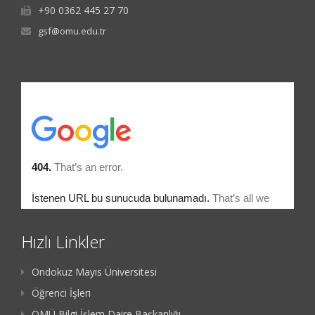
+90 0362 445 27 70
gsf@omu.edu.tr
Hızlı Linkler
Ondokuz Mayıs Üniversitesi
Öğrenci İşleri
OMÜ Bilgi İşlem Daire Başkanlığı