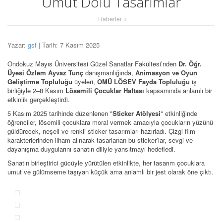
Umut Dolu Tasarımlar
Haberler
Yazar:
gsf
| Tarih: 7 Kasım 2025
Ondokuz Mayıs Üniversitesi Güzel Sanatlar Fakültesi’nden
Dr. Öğr.
Üyesi Özlem Ayvaz Tunç
danışmanlığında,
Animasyon ve Oyun
Geliştirme Topluluğu
üyeleri,
OMÜ LÖSEV Fayda Topluluğu
iş
birliğiyle 2–8 Kasım
Lösemili Çocuklar Haftası
kapsamında anlamlı bir
etkinlik gerçekleştirdi.
5 Kasım 2025 tarihinde düzenlenen "
Sticker Atölyesi
" etkinliğinde
öğrenciler, lösemili çocuklara moral vermek amacıyla çocukların yüzünü
güldürecek, neşeli ve renkli sticker tasarımları hazırladı. Çizgi film
karakterlerinden ilham alınarak tasarlanan bu sticker’lar, sevgi ve
dayanışma duygularını sanatın diliyle yansıtmayı hedefledi.
Sanatın birleştirici gücüyle yürütülen etkinlikte, her tasarım çocuklara
umut ve gülümseme taşıyan küçük ama anlamlı bir jest olarak öne çıktı.