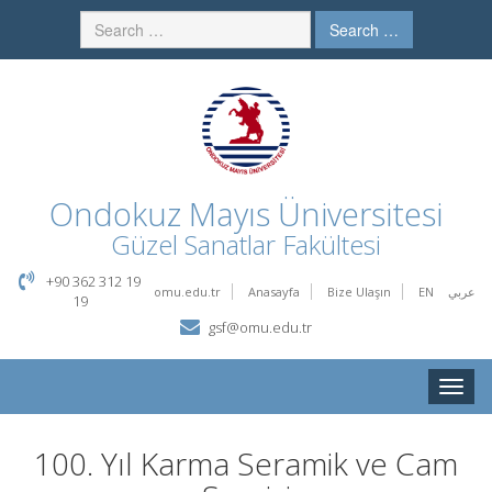
Search …
Ondokuz Mayıs Üniversitesi
Güzel Sanatlar Fakültesi
+90 362 312 19
omu.edu.tr
Anasayfa
Bize Ulaşın
EN
عربي
19
gsf@omu.edu.tr
Toggle
naviga
100. Yıl Karma Seramik ve Cam