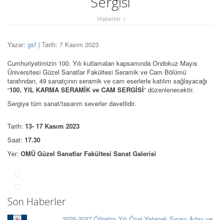
Sergisi
Haberler
Yazar:
gsf
| Tarih: 7 Kasım 2023
Cumhuriyetimizin 100. Yılı kutlamaları kapsamında Ondokuz Mayıs
Üniversitesi Güzel Sanatlar Fakültesi Seramik ve Cam Bölümü
tarafından, 49 sanatçının seramik ve cam eserlerle katılım sağlayacağı
“
100. YIL KARMA SERAMİK ve CAM SERGİSİ
” düzenlenecektir.
Sergiye tüm sanat/tasarım severler davetlidir.
Tarih:
13- 17 Kasım 2023
Saat:
17.30
Yer:
OMÜ Güzel Sanatlar Fakültesi Sanat Galerisi
Son Haberler
2026-2027 Öğretim Yılı Özel Yetenek Sınavı Aday ve