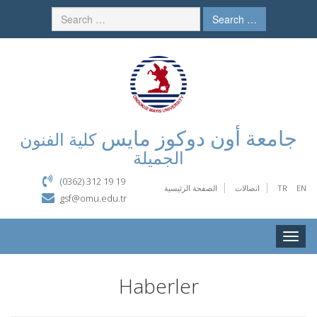
Search …
جامعة أون دوكوز مايس
كلية الفنون
الجميلة
(0362) 312 19 19
EN
TR
اتصالات
الصفحة الرئيسية
gsf@omu.edu.tr
Toggle
naviga
Haberler