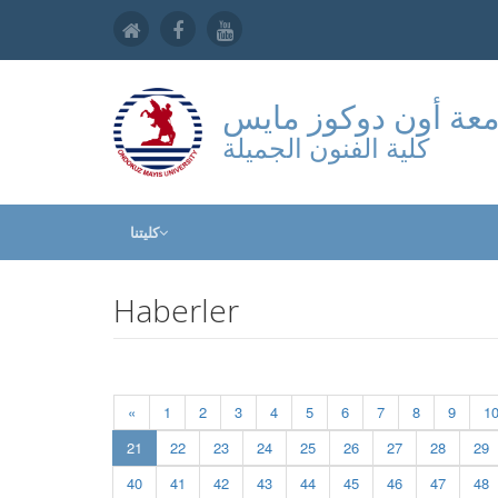
عة أون دوكوز مايس
كلية الفنون الجميلة
كليتنا
Haberler
«
1
2
3
4
5
6
7
8
9
1
(current)
21
22
23
24
25
26
27
28
29
40
41
42
43
44
45
46
47
48