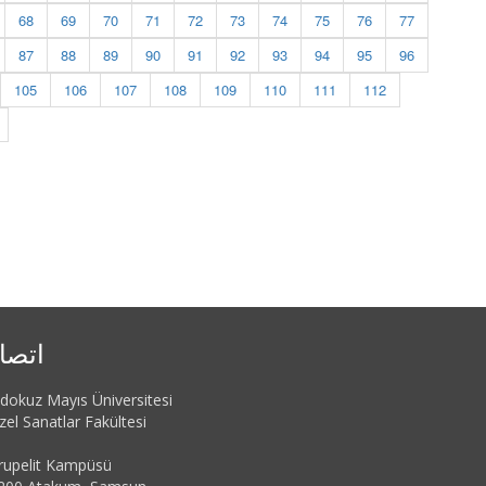
68
69
70
71
72
73
74
75
76
77
87
88
89
90
91
92
93
94
95
96
105
106
107
108
109
110
111
112
اتصا
dokuz Mayıs Üniversitesi
el Sanatlar Fakültesi
rupelit Kampüsü