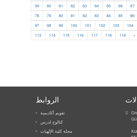
59
60
61
62
63
64
65
66
67
78
79
80
81
82
83
84
85
86
97
98
99
100
101
102
103
104
113
114
115
116
117
118
119
»
لات
الروابط
On
تقويم أكاديمية
Güz
كتالوج لدرس
Ku
مجلة كلية الإلهيات