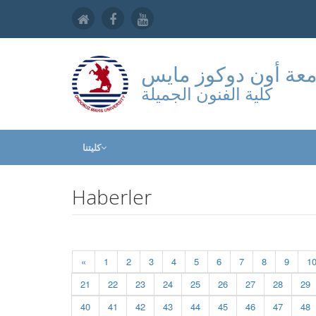
عة أون دوكوز مايس
كلية الفنون الجميلة
كليتنا
Haberler
«
1
2
3
4
5
6
7
8
9
1
21
22
23
24
25
26
27
28
29
40
41
42
43
44
45
46
47
48