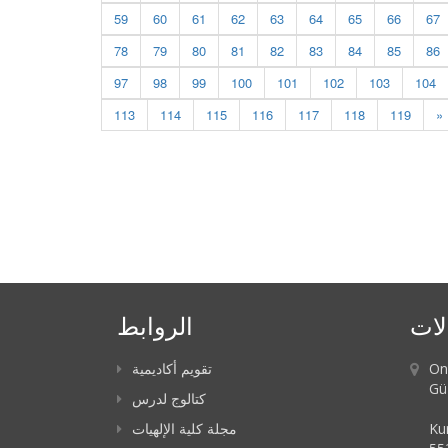
59
60
61
62
63
64
65
66
67
78
79
80
81
82
83
84
85
86
97
98
99
100
101
102
103
104
113
114
115
116
117
118
119
»
لات
الروابط
On
تقويم أكاديمية
Güz
كتالوج لدرس
Ku
مجلة كلية الإلهيات