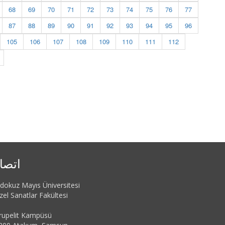
68
69
70
71
72
73
74
75
76
77
87
88
89
90
91
92
93
94
95
96
105
106
107
108
109
110
111
112
اتصا
dokuz Mayıs Üniversitesi
el Sanatlar Fakültesi
rupelit Kampüsü