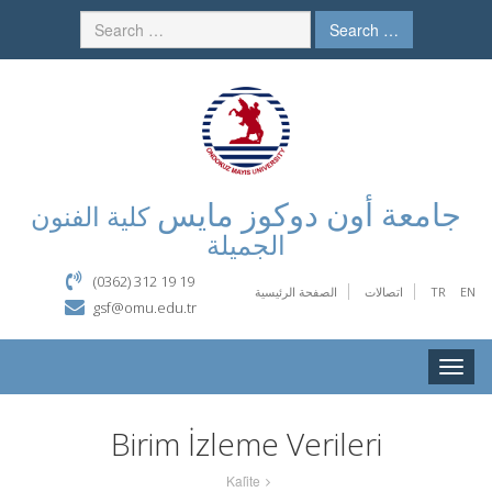
Search …
جامعة أون دوكوز مايس
كلية الفنون
الجميلة
(0362) 312 19 19
EN
TR
اتصالات
الصفحة الرئيسية
gsf@omu.edu.tr
Toggle
naviga
Birim İzleme Verileri
Kali̇te