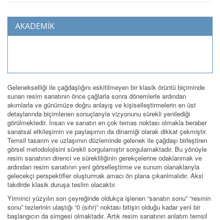
AKADEMİK
Gelenekselliği ile çağdaşlığını eskitilmeyen bir klasik örüntü biçiminde
sunan resim sanatının önce çağlarla sonra dönemlerle ardından
akımlarla ve günümüze doğru anlayış ve kişiselleştirmelerin en üst
detaylarında biçimlenen sonuçlarıyla vizyonunu sürekli yenilediği
görülmektedir. İnsan ve sanatın en çok temas noktası olmakla beraber
sanatsal etkileşimin ve paylaşımın da dinamiği olarak dikkat çekmiştir.
Temsil tasarım ve uzlaşımın düzleminde gelenek ile çağdaşı birleştiren
görsel metodolojisini sürekli sorgulamıştır sorgulamaktadır. Bu yönüyle
resim sanatının direnci ve sürekliliğinin gerekçelerine odaklanmak ve
ardından resim sanatının yeni görselleştirme ve sunum olanaklarıyla
gelecekçi perspektifler oluşturmak amacı ön plana çıkarılmalıdır. Aksi
takdirde klasik duruşa teslim olacaktır.
Yirminci yüzyılın son çeyreğinde oldukça işlenen “sanatın sonu” “resmin
sonu” tezlerinin ulaştığı “0 (sıfır)” noktası bitişin olduğu kadar yeni bir
başlangıcın da simgesi olmaktadır. Artık resim sanatının anlatım temsil