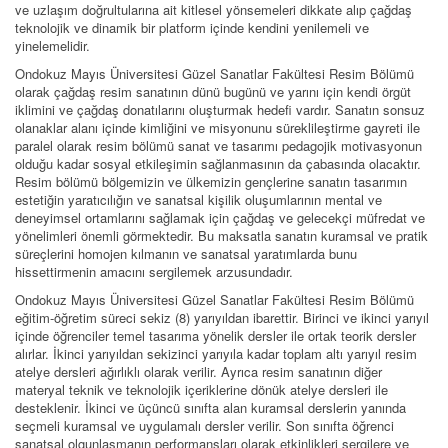
ve uzlaşım doğrultularına ait kitlesel yönsemeleri dikkate alıp çağdaş
teknolojik ve dinamik bir platform içinde kendini yenilemeli ve
yinelemelidir.
Ondokuz Mayıs Üniversitesi Güzel Sanatlar Fakültesi Resim Bölümü
olarak çağdaş resim sanatının dünü bugünü ve yarını için kendi örgüt
iklimini ve çağdaş donatılarını oluşturmak hedefi vardır. Sanatın sonsuz
olanaklar alanı içinde kimliğini ve misyonunu süreklileştirme gayreti ile
paralel olarak resim bölümü sanat ve tasarımı pedagojik motivasyonun
olduğu kadar sosyal etkileşimin sağlanmasının da çabasında olacaktır.
Resim bölümü bölgemizin ve ülkemizin gençlerine sanatın tasarımın
estetiğin yaratıcılığın ve sanatsal kişilik oluşumlarının mental ve
deneyimsel ortamlarını sağlamak için çağdaş ve gelecekçi müfredat ve
yönelimleri önemli görmektedir. Bu maksatla sanatın kuramsal ve pratik
süreçlerini homojen kılmanın ve sanatsal yaratımlarda bunu
hissettirmenin amacını sergilemek arzusundadır.
Ondokuz Mayıs Üniversitesi Güzel Sanatlar Fakültesi Resim Bölümü
eğitim-öğretim süreci sekiz (8) yarıyıldan ibarettir. Birinci ve ikinci yarıyıl
içinde öğrenciler temel tasarıma yönelik dersler ile ortak teorik dersler
alırlar. İkinci yarıyıldan sekizinci yarıyıla kadar toplam altı yarıyıl resim
atelye dersleri ağırlıklı olarak verilir. Ayrıca resim sanatının diğer
materyal teknik ve teknolojik içeriklerine dönük atelye dersleri ile
desteklenir. İkinci ve üçüncü sınıfta alan kuramsal derslerin yanında
seçmeli kuramsal ve uygulamalı dersler verilir. Son sınıfta öğrenci
sanatsal olgunlaşmanın performansları olarak etkinlikleri sergilere ve