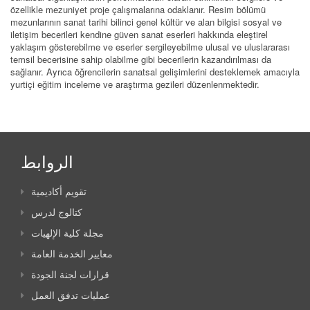
özellikle mezuniyet proje çalışmalarına odaklanır. Resim bölümü
mezunlarının sanat tarihi bilinci genel kültür ve alan bilgisi sosyal ve
iletişim becerileri kendine güven sanat eserleri hakkında eleştirel
yaklaşım gösterebilme ve eserler sergileyebilme ulusal ve uluslararası
temsil becerisine sahip olabilme gibi becerilerin kazandırılması da
sağlanır. Ayrıca öğrencilerin sanatsal gelişimlerini desteklemek amacıyla
yurtiçi eğitim inceleme ve araştırma gezileri düzenlenmektedir.
الروابط
تقويم أكاديمية
كتالوج لدرس
مجلة كلية الإلهيات
معايير الخدمة العامة
قرارات لجنة الجودة
عمليات تدفق العمل