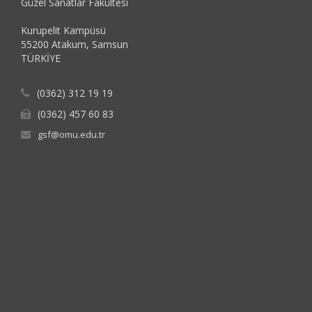
Güzel Sanatlar Fakültesi
Kurupelit Kampüsü
55200 Atakum, Samsun
TÜRKİYE
(0362) 312 19 19
(0362) 457 60 83
gsf@omu.edu.tr