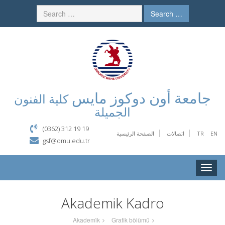
Search …
جامعة أون دوكوز مايس
كلية الفنون
الجميلة
(0362) 312 19 19
الصفحة الرئيسية
اتصالات
TR
EN
gsf@omu.edu.tr
Toggle
naviga
Akademik Kadro
Akademi̇k
Grafik bölümü