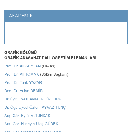
AKADEMİK
GRAFİK BÖLÜMÜ
GRAFİK ANASANAT DALI ÖĞRETİM ELEMANLARI
Prof. Dr. Ali SEYLAN
(Dekan)
Prof. Dr. Ali TOMAK
(Bölüm Başkanı)
Prof. Dr. Tarık YAZAR
Doç. Dr. Hülya DEMİR
Dr. Öğr. Üyesi Ayşe İRİ ÖZTÜRK
Dr. Öğr. Üyesi Özlem AYVAZ TUNÇ
Arş. Gör. Eylül ALTUNDAŞ
Arş. Gör. Hüseyin Ulaş GÜDEK
Arş. Gör. Mehmet Hakan MAMUŞ